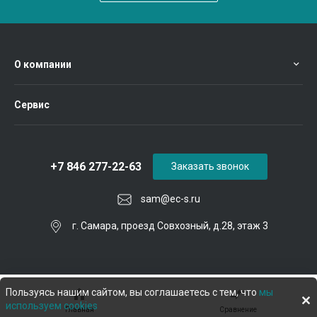
О компании
Сервис
+7 846 277-22-63
Заказать звонок
sam@ec-s.ru
г. Самара, проезд Совхозный, д.28, этаж 3
Пользуясь нашим сайтом, вы соглашаетесь с тем, что
мы
используем cookies
Главная
Сравнение