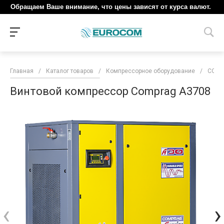
Обращаем Ваше внимание, что цены зависят от курса валют.
Главная
/
Каталог товаров
/
Компрессорное оборудование
/
COM
Винтовой компрессор Comprag A3708
‹
›