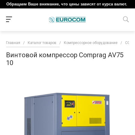
Обращаем Ваше внимание, что цены зависят от курса валют.
Главная
/
Каталог товаров
/
Компрессорное оборудование
/
COM
Винтовой компрессор Comprag AV75
10