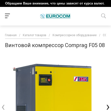
Обращаем Ваше внимание, что цены зависят от курса валют.
Главная
/
Каталог товаров
/
Компрессорное оборудование
/
COM
Винтовой компрессор Comprag F05 08
‹
›