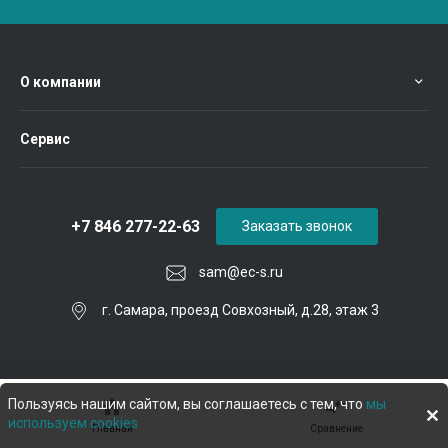
О компании
Сервис
+7 846 277-22-63
Заказать звонок
sam@ec-s.ru
г. Самара, проезд Совхозный, д.28, этаж 3
Пользуясь нашим сайтом, вы соглашаетесь с тем, что
мы
используем cookies
Главная
Сравнение
© 2026 Евроком