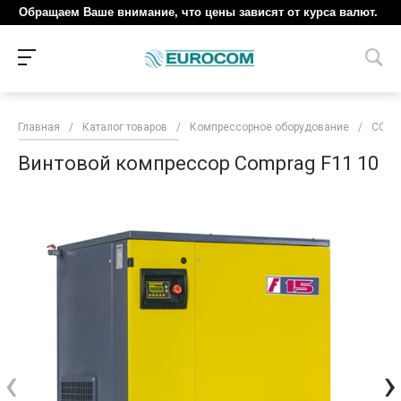
Обращаем Ваше внимание, что цены зависят от курса валют.
Главная
/
Каталог товаров
/
Компрессорное оборудование
/
COM
Винтовой компрессор Comprag F11 10
‹
›