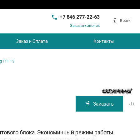
+7 846 277-22-63
Войти
Заказать звонок
+7 846 277-22-63
г. Самара, проезд
Заказ и Оплата
Контакты
Совхозный, д.28, этаж 3
9:00 - 17:00
sam@ec-s.ru
g F11 13
Заказать
нтового блока. Экономичный режим работы