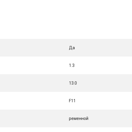
Да
1.3
13.0
F11
ременной