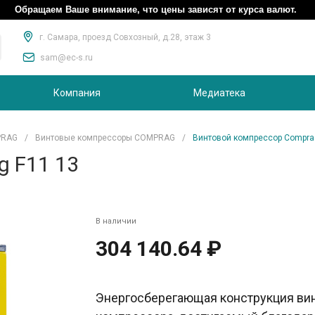
Обращаем Ваше внимание, что цены зависят от курса валют.
г. Самара, проезд Совхозный, д.28, этаж 3
sam@ec-s.ru
Компания
Медиатека
PRAG
/
Винтовые компрессоры COMPRAG
/
Винтовой компрессор Compra
g F11 13
В наличии
304 140.64 ₽
Энергосберегающая конструкция ви