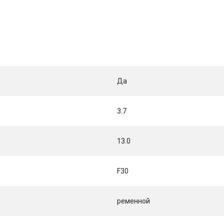
Да
3.7
13.0
F30
ременной