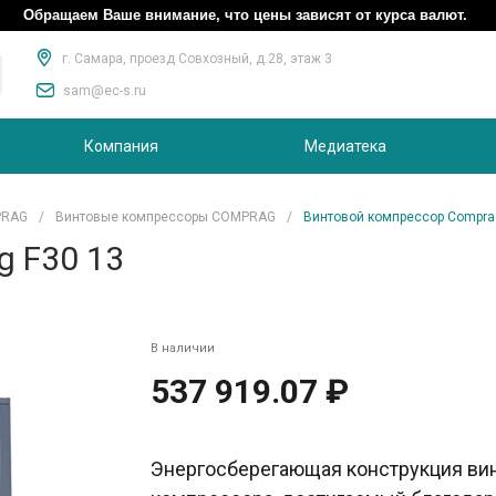
Обращаем Ваше внимание, что цены зависят от курса валют.
г. Самара, проезд Совхозный, д.28, этаж 3
sam@ec-s.ru
Компания
Медиатека
PRAG
/
Винтовые компрессоры COMPRAG
/
Винтовой компрессор Compra
g F30 13
В наличии
537 919.07 ₽
Энергосберегающая конструкция ви