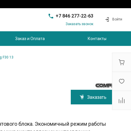
+7 846 277-22-63
Войти
Заказать звонок
+7 846 277-22-63
г. Самара, проезд
Заказ и Оплата
Контакты
Совхозный, д.28, этаж 3
9:00 - 17:00
sam@ec-s.ru
g F30 13
Заказать
нтового блока. Экономичный режим работы