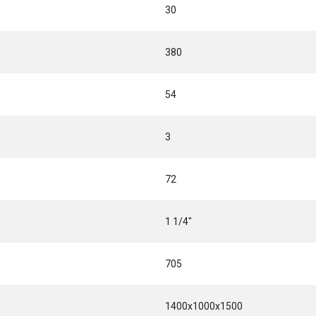
30
380
54
3
72
1 1/4"
705
1400x1000x1500