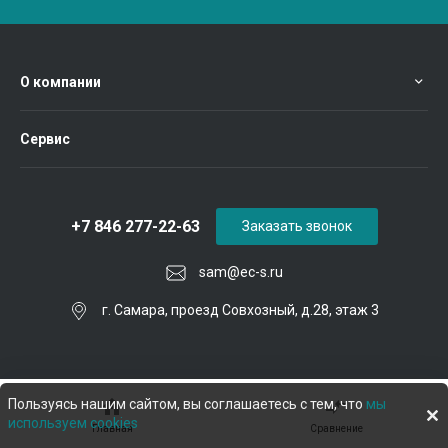
О компании
Сервис
+7 846 277-22-63
Заказать звонок
sam@ec-s.ru
г. Самара, проезд Совхозный, д.28, этаж 3
Пользуясь нашим сайтом, вы соглашаетесь с тем, что
мы
используем cookies
Главная
Сравнение
© 2026 Евроком