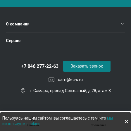
О компании
Сервис
+7 846 277-22-63
Заказать звонок
sam@ec-s.ru
г. Самара, проезд Совхозный, д.28, этаж 3
Пользуясь нашим сайтом, вы соглашаетесь с тем, что
мы
используем cookies
Главная
Сравнение
© 2026 Евроком