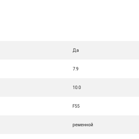
Да
7.9
10.0
F55
ременной