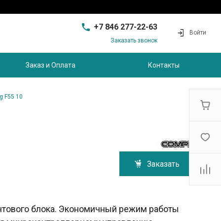
+7 846 277-22-63
Войти
Заказать звонок
+7 846 277-22-63
г. Самара, проезд
Заказ и Оплата
Контакты
Совхозный, д.28, этаж 3
9:00 - 17:00
sam@ec-s.ru
g F55 10
Заказать
нтового блока. Экономичный режим работы