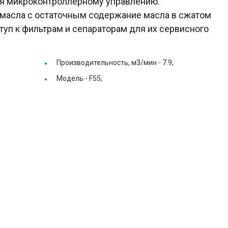
ря микроконтроллерному управлению.
 масла с остаточным содержание масла в сжатом
туп к фильтрам и сепараторам для их сервисного
Производительность, м3/мин -
7.9;
Модель -
F55;