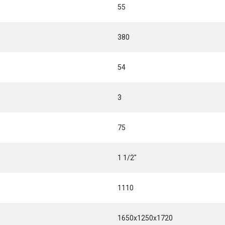
55
380
54
3
75
1 1/2"
1110
1650x1250x1720