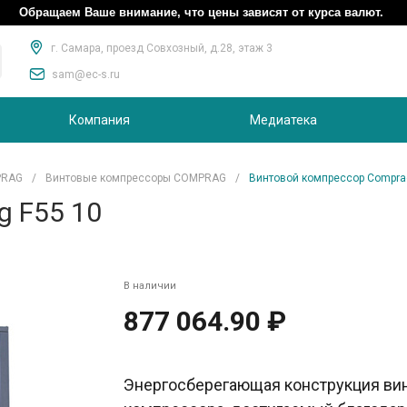
Обращаем Ваше внимание, что цены зависят от курса валют.
г. Самара, проезд Совхозный, д.28, этаж 3
sam@ec-s.ru
Компания
Медиатека
PRAG
/
Винтовые компрессоры COMPRAG
/
Винтовой компрессор Compra
g F55 10
В наличии
877 064.90 ₽
Энергосберегающая конструкция ви