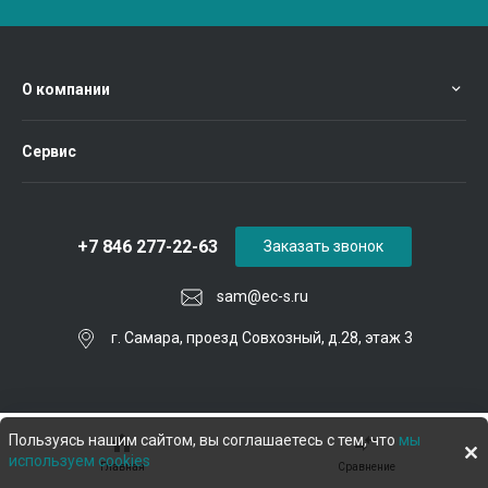
О компании
Сервис
+7 846 277-22-63
Заказать звонок
sam@ec-s.ru
г. Самара, проезд Совхозный, д.28, этаж 3
Пользуясь нашим сайтом, вы соглашаетесь с тем, что
мы
используем cookies
Главная
Сравнение
© 2026 Евроком