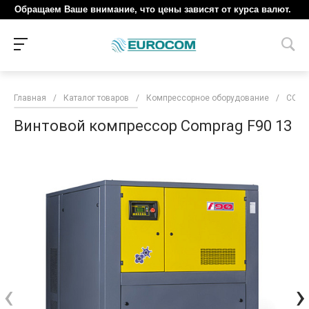
Обращаем Ваше внимание, что цены зависят от курса валют.
Главная
/
Каталог товаров
/
Компрессорное оборудование
/
COM
Винтовой компрессор Comprag F90 13
‹
›