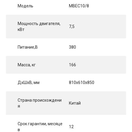
Модель
MBEC10/8
Мощность двигателя,
7,5
кВт
Питание,В
380
Масса, кг
166
ДхШхВ, мм
810х610х850
Страна происхождени
Китай
я
Срок гарантии, месяце
12
в